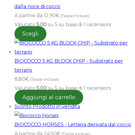
dalla noce di cocco
A partire da
12,90
€
(Tasse incluse)
Valutato
5.00
su 5 su base di
1
recensioni
Scegli
BIOCOCCO 5 KG BLOCK CHIP - Substrato per
terrario
8,80
€
(Tasse incluse)
Valutato
5.00
su 5 su base di
1
recensioni
Aggiungi al carrello
Sconto
Prodotto in vendita
BIOCOCCO HORSES - Lettiera derivata dal cocco
A partire da
24,50
€
(Tasse incluse)