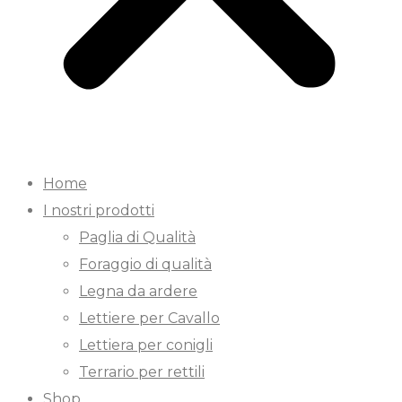
Home
I nostri prodotti
Paglia di Qualità
Foraggio di qualità
Legna da ardere
Lettiere per Cavallo
Lettiera per conigli
Terrario per rettili
Shop