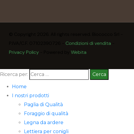
© Copyright 2026. All rights reserved. Biococco Srl -
P.IVA/C.F. 07102390726 -
Condizioni di vendita
-
Privacy Policy
- Powered by
Webita
Ricerca per:
Home
I nostri prodotti
Paglia di Qualità
Foraggio di qualità
Legna da ardere
Lettiera per conigli