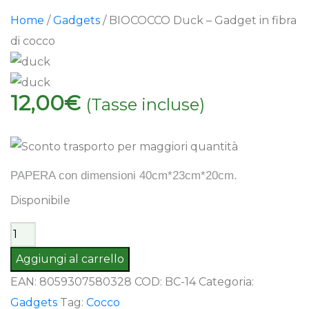
Home
/
Gadgets
/ BIOCOCCO Duck – Gadget in fibra
di cocco
12,00
€
(Tasse incluse)
PAPERA con dimensioni 40cm*23cm*20cm.
Disponibile
BIOCOCCO
Duck
Aggiungi al carrello
-
EAN:
8059307580328
COD:
BC-14
Categoria:
Gadget
Gadgets
Tag:
Cocco