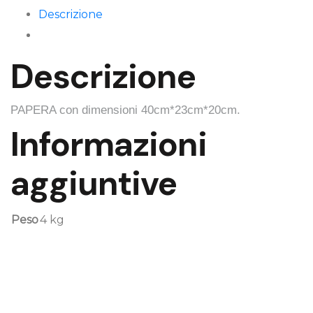
in
Descrizione
fibra
di
Descrizione
cocco
quantità
PAPERA con dimensioni 40cm*23cm*20cm.
Informazioni
aggiuntive
Peso
4 kg